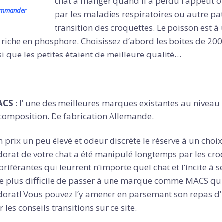
chat à manger quand il a perdu l’appétit o
commander
par les maladies respiratoires ou autre pat
transition des croquettes. Le poisson est à
 riche en phosphore. Choisissez d’abord les boites de 200
i que les petites étaient de meilleure qualité…
ACS
: l’ une des meilleures marques existantes au niveau 
 composition. De fabrication Allemande.
 prix un peu élevé et odeur discrète le réserve à un choix
odorat de votre chat a été manipulé longtemps par les cr
riférantes qui leurrent n’importe quel chat et l’incite à s
re plus difficile de passer à une marque comme MACS qu
odorat! Vous pouvez l’y amener en parsemant son repas d
r les conseils transitions sur ce site.