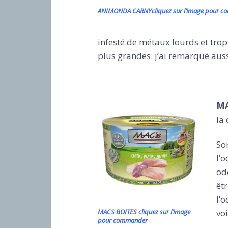
ANIMONDA CARNYcliquez sur l’image pour 
infesté de métaux lourds et trop
plus grandes. j’ai remarqué auss
M
la
Son
l’
odo
êt
l’
voi
MACS BOITES cliquez sur l’image
pour commander